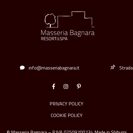
info@masseriabagnara.it
Strada
PRIVACY POLICY
COOKIE POLICY
© Masseria Bagnara – P.IVA 02509700734 Made in
Shibumi