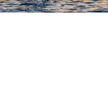
EN BATEAU AU
SALENTO
Découvrez les beautés du Salento en
débarquant de la mer.
Une journée entière à bord d’un yacht de luxe
à votre disposition pour découvrir les lieux
les plus célèbres et les plus beaux du
Salento en arrivant directement de la mer,
comme les héros des légendes des Pouilles.
Pour en savoir plus :